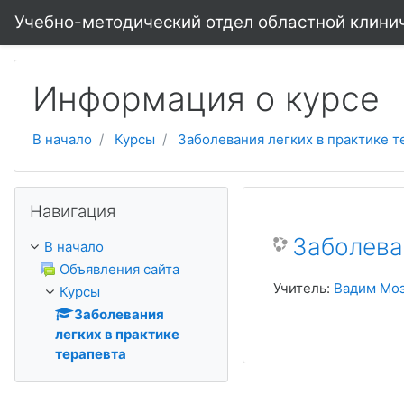
Перейти к основному содержанию
Учебно-методический отдел областной клини
Информация о курсе
В начало
Курсы
Заболевания легких в практике т
Пропустить Навигация
Навигация
Заболева
В начало
Объявления сайта
Учитель:
Вадим Мо
Курсы
Заболевания
легких в практике
терапевта