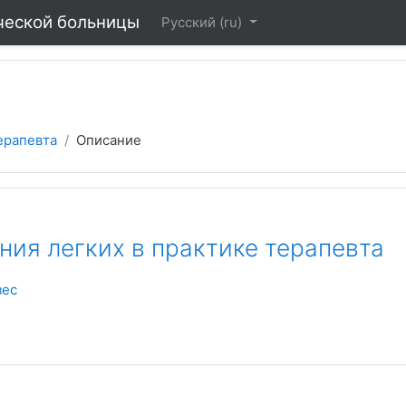
ческой больницы
Русский ‎(ru)‎
ерапевта
Описание
ния легких в практике терапевта
зес